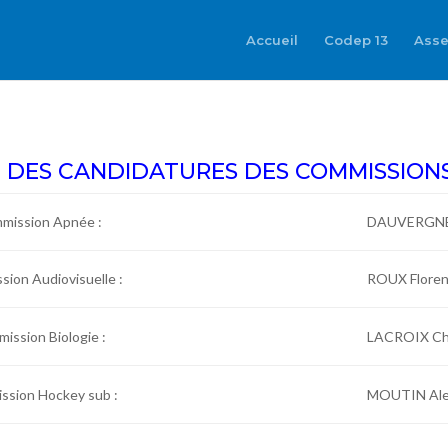
Accueil
Codep 13
Asse
E DES CANDIDATURES DES COMMISSIONS
mmission Apnée :
DAUVERGNE
sion Audiovisuelle :
ROUX Flore
ission Biologie :
LACROIX Chr
ssion Hockey sub :
MOUTIN Ale