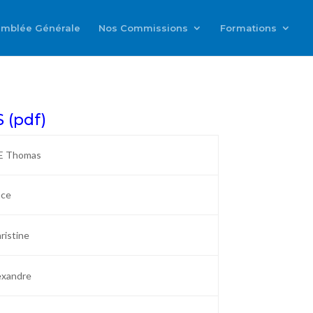
mblée Générale
Nos Commissions
Formations
 (pdf)
 Thomas
nce
istine
xandre