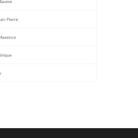
llaume
an-Pierre
Maxence
érique
y