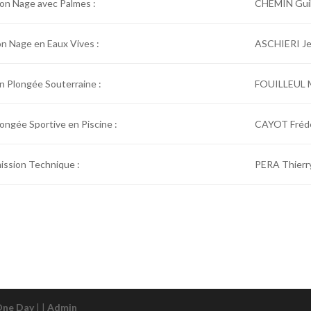
on Nage avec Palmes :
CHEMIN Gui
n Nage en Eaux Vives :
ASCHIERI Je
n Plongée Souterraine :
FOUILLEUL 
ongée Sportive en Piscine :
CAYOT Fréd
ission Technique :
PERA Thierr
One Day
| |
Admin