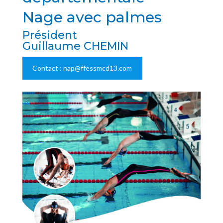
Nage avec palmes
Président
Guillaume CHEMIN
Contact : nap@ffessmcd13.com