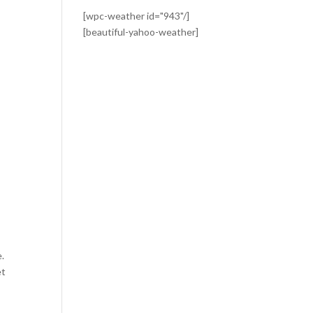
[wpc-weather id="943"/]
[beautiful-yahoo-weather]
e.
et