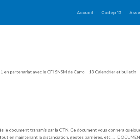
Accueil
Codep 13
Asse
 en partenariat avec le CFI SNSM de Carro – 13 Calendrier et bulletin
1
rès le document transmis par la CTN. Ce document vous donnera quelqu
, tout en maintenant la distanciation, gestes barrières, etc … DOCUME